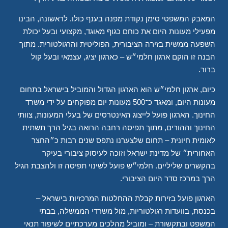
המאבק המשפטי סימן נקודת מפנה בענף כולו. לראשונה, הבינו
מפעילי מעונות היום את כוחם כגוף מאוגד, מקצועי ובעל יכולת
השפעה ממשית בזירה הציבורית, הפוליטית והרגולטורית. מתוך
הבנה זו הוקם ארגון חלמי״ש – כארגון יציג, עצמאי ובעל קול
ברור.
כיום, ארגון חלמי״ש הוא הארגון הגדול והמוביל בישראל בתחום
מעונות היום, ומאגד כ־500 מעונות יום מפוקחים על ידי משרד
החינוך. הארגון פועל לייצוג האינטרסים של בעלי המעונות, צוותי
החינוך וההורים, מתוך תפיסה רחבה הרואה בגיל הרך תשתית
לאומית חיונית – תחום שלצערנו נתפס שנים רבות כ״החצר
האחורית״ של מדינת ישראל וזוכה לעיסוק ציבורי בעיקר
בהקשרים שליליים. חלמי״ש פועל לשינוי תפיסה זו ולהצבת הגיל
הרך במרכז סדר היום הציבורי.
הארגון פועל בזירות קבלת ההחלטות המרכזיות בישראל –
בכנסת, בוועדות רגולטוריות, מול משרדי הממשלה, בבתי
המשפט ובתקשורת – ומוביל מהלכים מערכתיים לשיפור תנאי