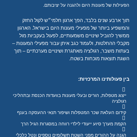
הפעילות של מעונות היום ולהגנה על יציבותם.
תוך ארבע שנים בלבד, הפך ארגון חלמי״ש לקול החזק
והמשפיע ביותר של מפעילי מעונות היום בישראל. הארגון
ממשיך להוביל שינויים משמעותיים, לפעול בעקביות מול
מקבלי ההחלטות, ולעמוד כגב איתן עבור מפעילי המעונות –
בעתות משבר, רגולציה מאתגרת ושינויים מערכתיים – תוך
השגת תוצאות מוכחות בשטח.
בין פעולותינו המרכזיות
:
ייצוג מטפלות, הורים ובעלי מעונות בוועדות הכנסת ובתהליכי
רגולציה
קידום העלאת שכר המטפלות ושיפור תנאי ההעסקה בענף
הקמת מערך סיוע ייעודי לילדי רווחה במסגרות הגיל הרך
הגנה על ההורים מפני השטת תשלומים נוספים ונטל כלכלי