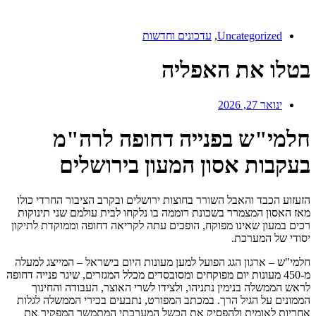
Uncategorized
,
עדכונים וחדשות
בטלו את האפליה
ינואר 27, 2026
חלמי"ש בפנייה דחופה לרה"מ
בעקבות אסון המעון בירושלים
הזעזוע הכבד והאבל השורר בחוצות ירושלים ובקרב הציבור החרדי כולו
מאז האסון המצמרר בשכונת רוממה בו נלקחו לבית עולמם שני תינוקות
רכים במעון שאינו מפוקח, הופכים עתה לקריאה דחופה וממוקדת לתיקון
יסודי של המערכת.
חלמי"ש – ארגון הגג הפועל למען מעונות היום בישראל – המייצג למעלה
מ-450 מעונות יום מפוקחים ומסובסדים מכלל המגזרים, שיגר פנייה דחופה
לראש הממשלה בנימין נתניהו, ולצידו לשרי האוצר, העבודה והחינוך
הממונים על הגיל הרך. במכתב המפורט, נתבעים בכירי הממשלה לגלות
אחריות לאומית ולהפסיק את הכשל המערכתי המתמשך המפקיר את