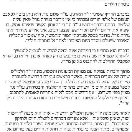
ביטחון הילדים.
במכתב החריף ששיגר יו"ר הארגון, עו"ד שלום נגר, הוא נותן ביטוי לכאבם
העצום של אלפי הורים ומבהיר כי אין מדובר בגזירת גורל שאין עליה
שליטה. בפתח דבריו מדגיש עו"ד נגר כי "האסון הקשה שאירע אמש, בו
קיפחו את חייהם ילדים חסרי ישע ונפצעו רבים, אינו אירוע נקודתי ואינו
גזירת גורל. מדובר בכשל מערכתי חמור ומתמשך, כזה שאסור בתכלית
האיסור שייעלם מסדר היום הציבורי לאחר גל כותרות חולף".
בדבריו הוא מתריע כי המדינה אינה יכולה להרשות לעצמה להמשיך
ולהתרגל למציאות שבה חוקים מתגבשים רק לאחר אובדן חיי אדם, וקורא
למקבלי ההחלטות להתכנס באופן מיידי.
מתוך היכרות עמוקה עם מצוקת המעונות והשטח, מונה יו"ר חלמי"ש
שורה של צעדים הכרחיים, כאשר בראשם עומדת הדרישה להעברה
מיידית של החוק להקמת רשות לגיל הרך – גוף מקצועי ועצמאי שתפקידו
לטפל במעונות היום מן השורש בתחומי הרגולציה והבטיחות. עו"ד נגר
מציין בפני השרים: "אנו דורשים מכם לגלות אחריות לאומית, להתכנס
באופן מיידי ולקבל החלטות ברורות ויישומיות בתחום מעונות היום והגיל
הרך".
לאחר מכן מונה יו"ר ארגון חלמי"ש דרישות – אותן הוא מכנה "דרישות
יסוד, שאינן סיסמאות – אלא צעדים הכרחיים להצלת חיים ולתיקון
המערכת". בין היתר, נדרשת הפחתה משמעותית בשכר הלימוד במעונות
המפוקחים, מתוך הבנה כי עלויות גבוהות דוחקות הורים בעל כורחם אל