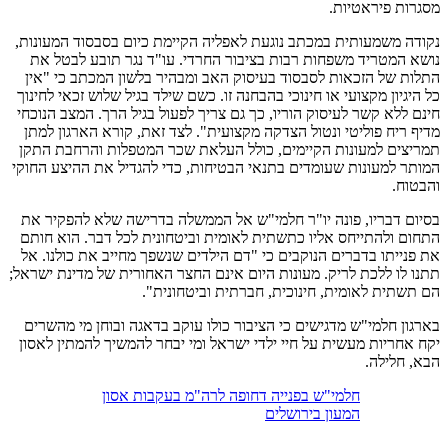
מסגרות פיראטיות.
נקודה משמעותית במכתב נוגעת לאפליה הקיימת כיום בסבסוד המעונות,
נושא המטריד משפחות רבות בציבור החרדי. עו"ד נגר תובע לבטל את
התלות של הזכאות לסבסוד בעיסוק האב ומבהיר בלשון המכתב כי "אין
כל היגיון מקצועי או חינוכי בהבחנה זו. כשם שילד בגיל שלוש זכאי לחינוך
חינם ללא קשר לעיסוק הוריו, כך גם צריך לפעול בגיל הרך. המצב הנוכחי
מדיף ריח פוליטי ונטול הצדקה מקצועית". לצד זאת, קורא הארגון למתן
תמריצים למעונות הקיימים, כולל העלאת שכר המטפלות והרחבת התקן
המותר למעונות שעומדים בתנאי הבטיחות, כדי להגדיל את ההיצע החוקי
והבטוח.
בסיום דבריו, פונה יו"ר חלמי"ש אל הממשלה בדרישה שלא להפקיר את
התחום ולהתייחס אליו כתשתית לאומית וביטחונית לכל דבר. הוא חותם
את פנייתו בדברים הנוקבים כי "דם הילדים שנשפך מחייב את כולנו. אל
תתנו לו ללכת לריק. מעונות היום אינם החצר האחורית של מדינת ישראל;
הם תשתית לאומית, חינוכית, חברתית וביטחונית".
בארגון חלמי"ש מדגישים כי הציבור כולו עוקב בדאגה ובוחן מי מהשרים
יקח אחריות מעשית על חיי ילדי ישראל ומי יבחר להמשיך להמתין לאסון
הבא, חלילה.
חלמי"ש בפנייה דחופה לרה"מ בעקבות אסון
המעון בירושלים