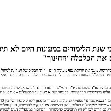
 שנת הלימודים במעונות היום לא תי
ם את הכלכלה והחינוך"
בדרישה: מנעו את קריסת ענף מעונות היום – "זהו הבסיס של המדינה לניהול 
יחת שנה"ל במעונות היום כסדרה" | המשמעות: אלפי הורים עובדים יימצאו 
זהיר עו"ד שלום נגר, יו"ר חלמי"ש – הארגון הגדול בישראל למעונות יום 
לינו בדרישותיו הדרקוניות ובקנסות שהוא מטיל על המפעילים – את אי פתי
משום שמטפלות בעלות וותק רב-שנים אינן זקוקות להכשרה, ואינן נופלות 
 גם קודם לכן לא היו תקציבים להכשרות, והמחסור במטפלות הגיע לממדי