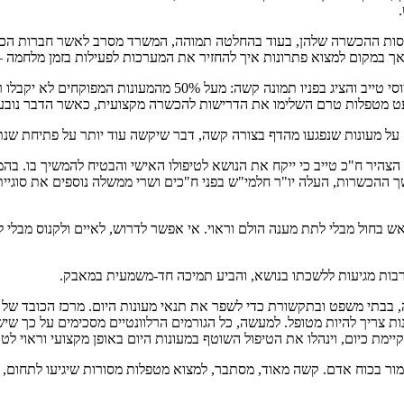
.
מכסות ההכשרה שלהן, בעוד בהחלטה תמוהה, המשרד מסרב לאשר חברות הכשר
, אך במקום למצוא פתרונות איך להחזיר את המערכות לפעילות בזמן מלחמה –
בשבוע שעבר קיים עו"ד נגר פגישה בנושא עם יו"ר ועדת החינוך ח"כ ה
עט מטפלות טרם השלימו את הדרישות להכשרה מקצועית, כאשר הדבר נובע
ם על מעונות שנפגעו מהדף בצורה קשה, דבר שיקשה עוד יותר על פתיחת שנת
ר, הצהיר ח"כ טייב כי ייקח את הנושא לטיפולו האישי והבטיח להמשיך בו.
ההכשרות, העלה יו"ר חלמי"ש בפני ח"כים ושרי ממשלה נוספים את סוגיית
אש בחול מבלי לתת מענה הולם וראוי. אי אפשר לדרוש, לאיים ולקנוס מבלי ל
ות רבות מגיעות ללשכתו בנושא, והביע תמיכה חד-משמעית במאבק.
כנסת, במשרדי ממשלה, בבתי משפט ובתקשורת כדי לשפר את תנאי מעונות היום. מרכז הכ
ות צריך להיות מטופל. למעשה, כל הגורמים הרלוונטיים מסכימים על כך שיש
מת כיום, וינהלו את הטיפול השוטף במעונות היום באופן מקצועי וראוי לטו
ור בכוח אדם. קשה מאוד, מסתבר, למצוא מטפלות מסורות שיגיעו לתחום, וה