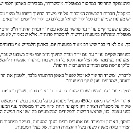
ומהמצוקה החריפה במחסור במטפלות מוכשרות", מסבירים בארגון חלמי"ש
במקביל, חברות ההכשרה המוכרות על ידי משרד החינוך דיווחו על מיצוי 
יש מעונות שמיועדים לכל ילדי ישראל ובכללם גם ילדי הלוחמים והרופאים
מטפלות ומנהלות במעונות נדרשות להכשרה פדגוגית. אלא שכאמור, לא מ
כך, אם לא די בכך שיש רב מאוד במעונות יום, בארגון חלמי"ש אף מדווחי
בפגישה שקיים עו"ד נגר עם יו"ר ועדת החינוך ח"כ יוסי טייב בשבוע שעב
המעונות בעיצומה של המלחמה וללא כל התחשבות בהיעדר אפשרות להמשך 
וכ"קו פרשת מים המחייב התערבות דחופה".
לדבריו, "משרד החינוך לא יכול לפעול באופן הרתעתי בלבד, ולטמון את הר
ורווחה, שמהווים עוגן לענף המעונות".
יצוין כי עו"ד נגר נפגש בשבוע שעבר גם עם ח"כ צבי סוכות, שציין כי פני
ארגון חלמי"ש המאגד כ-450 מפעילי מעונות, פועל ב
פיקוח על מטפלות ויצירת דיון מקצועי תחת איזה משרד ממשלתי ענף המעונ
בפני עצמה. כזו, שראש הרשות והפקידים המקצועיים בה ישנו את הגישה הקיי
בנוסף, הארגון מתמודד עם אתגרים רבים בענף המעונות, בעיקר במחסור חמ
המחיר עולה משנה לשנה בשל ההוצאות הרבות של בעלי המעונות.