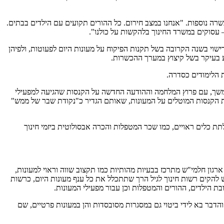
ה נוספות. "אנחנו במצב חירום. כל ההורים תקועים עם הילדים בבתים.
 עסוקים במשרד החינוך בלהקשות על כולנו".
רב יוסי טייב והציג בפניו תמונה קשה: מעל 50% מהמעונות המפוקחים לא יקבלו רישוי בשנה הקרובה בשל תקנות הפיקוח על מעונות היום לפעוטות, ולפיהן
 בעיקר בשל קיצוץ במערך ההכשרות.
 הלימודים כסדרה.
 בהמשך, עם פרוץ המלחמה וההודעה החדשה על הקנסות שהגיעה למפעילי
 הקנסות המוטלים על המעונות, שאותם הגדיר כ"נקודת שבר של ממש"
תת כלים ראויים, כמו שכר המטפלות והכרה אבסולוטית ביזמי חינוך
ובד של ארגון חלמי"ש מתרכז בבעיות מהותיות כמו תקצוב שווה וראוי למעונות,
 להקים רשות חינוך לגיל הרך שתתכלל את כל ענף מעונות היום, כרשות
בת הילדים, ההורים והמטפלות וכן עבור מפעילי המעונות.
דבר בא לידי ביטוי גם במסגרות מסובסדות והן במעונות פרטיים, שם