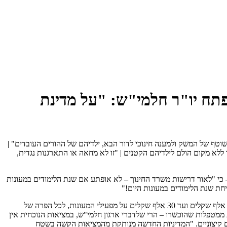
פתח יו"ר חלמי"ש: "על מדינת
שוטף של המשק ולמענה חינוכי לדור הבא, ילדיהם של ההורים העובדים" |
ללא מקום הולם לילדיהם הקטנים | "זו לא מחאה או התארגנות נגדית,
– כי "לאור דרישות משרד החינוך – לא אופתע אם שנת הלימודים במעונות
חת שנת הלימודים במעונות היום!"
הדברים נאמרו בעקבות הודעת משרד החינוך על הטלת קנסות כבדים החל מ-1 בספטמבר על מפעילי המעונות. המשרד מתכוון להטיל קנסות של בין 12 אלף שקלים ועד 30 אלף שקלים על מפעילי המעונות, לכל הפרה של
ממטפלות שהוכשרו – הרי שלדברי ארגון חלמי"ש, במציאות הנוכחית אין
ם קיצוניים. "המדיניות החדשה מנותקת מהמציאות הקשה בשטח