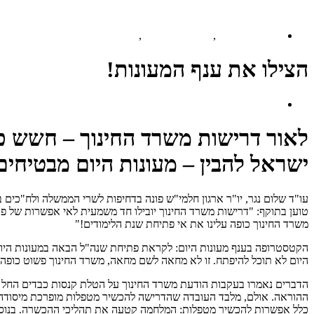
Uncategorized
,
עדכונים וחדשות
,
עדכונים לחברים
הצילו את ענף המעונות!
יוני 29, 2025
לאור דרישות משרד החינוך – חשש כי
ישראל להבין – מעונות היום מבטיחי
עו"ד שלום נגר, יו"ר ארגון חלמי"ש פונה בדחיפות לשרי הממשלה ולח"כים 
טוען בתוקף: "דרישות משרד החינוך יובילו חד משמעית לאי אפשרות של פת
משרד החינוך כופה עלינו את אי פתיחת שנת הלימודים!"
הקטסטרופה בענף מעונות היום: לקראת פתיחת שנה"ל הבאה במעונות היום מ
היום לא תוכל להיפתח. זו לא מחאה לשם מחאה, משרד החינוך פשוט כופה ע
ההוראה. אולם, מלבד העובדה שהדרישה להכשיר מטפלות מופרכת מיסודה – 
כלל אפשרות להכשיר מטפלות: המלחמה קטעה את תהליכי ההכשרה. בנוסף,