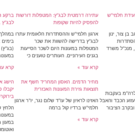
ועידת חלמי"ש
עתירה דרמטית לבג"ץ: המטפלות דורשות
ברקע הג
להפסיק להיות שקופות
לבג"ץ 
בן צור, ינון
ארגון חלמי"ש וההסתדרות הלאומית עתרו
במהלך 
ההסתדרות
לבג"ץ בדרישה להשוות את שכר
בימים 
, מנכ"ל משרד
המטפלות במעונות היום לשכר הסייעות
(בג"ץ)
בגנים העירוניים. העותרים טוענים כי
במעונות
קרא עוד »
קרא עו
מחיר הדמים. האסון המחריד חשף את
הישג אד
תוצאות גזירת המעונות האכזרית
יקבלו ס
לרה"מ בעקבות
בירוקר
עזוע הכבד והאבל
האזינו לראיון של עו"ד שלום נגר, יו"ר ארגון
ובקרב הציבור
חלמי"ש ברדיו קול ברמה
הלחץ של
במעונו
קרא עוד »
במעון מ
ואוטומט