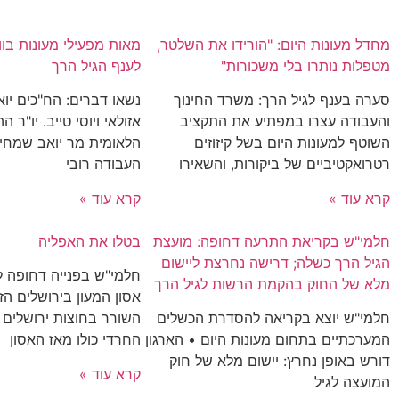
מחדל מעונות היום: "הורידו את השלטר,
מאות מפעילי מעונות בו
מטפלות נותרו בלי משכורות"
לענף הגיל הרך
סערה בענף לגיל הרך: משרד החינוך
נשאו דברים: הח"כים יואב 
והעבודה עצרו במפתיע את התקציב
אזולאי ויוסי טייב. יו"ר 
השוטף למעונות היום בשל קיזוזים
הלאומית מר יואב שמחי
רטרואקטיביים של ביקורות, והשאירו
העבודה רובי
קרא עוד »
קרא עוד »
חלמי"ש בקריאת התרעה דחופה: מועצת
בטלו את האפליה
הגיל הרך כשלה; דרישה נחרצת ליישום
חלמי"ש בפנייה דחופה 
מלא של החוק בהקמת הרשות לגיל הרך
אסון המעון בירושלים הז
חלמי"ש יוצא בקריאה להסדרת הכשלים
השורר בחוצות ירושלים 
המערכתיים בתחום מעונות היום • הארגון
החרדי כולו מאז האסון
דורש באופן נחרץ: יישום מלא של חוק
קרא עוד »
המועצה לגיל