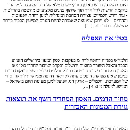
היום • הארגון דורש באופן נחרץ: יישום מלא של חוק המועצה לגיל הרך
בהקמת הרשות לגיל הרך תוך שיתוף נציגים מקצועיים מהשטח בהחלטות
• עוד דורש חלמי"ש: עצירת הסחבת המנהלית למען רווחת הפעוטות
וההורים | "לא ייתכן שמועצה שאמורה להיות הגורם המייעץ הבכיר ביותר
לממשלה בתחום זה, […]
בטלו את האפליה
חלמי"ש בפנייה דחופה לרה"מ בעקבות אסון המעון בירושלים הזעזוע
הכבד והאבל השורר בחוצות ירושלים ובקרב הציבור החרדי כולו מאז
האסון המצמרר בשכונת רוממה בו נלקחו לבית עולמם שני תינוקות רכים
במעון שאינו מפוקח, הופכים עתה לקריאה דחופה וממוקדת לתיקון יסודי
של המערכת. חלמי"ש – ארגון הגג הפועל למען מעונות היום בישראל –
המייצג למעלה מ-450 […]
מחיר הדמים. האסון המחריד חשף את תוצאות
גזירת המעונות האכזרית
האזינו לראיון של עו"ד שלום נגר, יו"ר ארגון חלמי"ש ברדיו קול ברמה