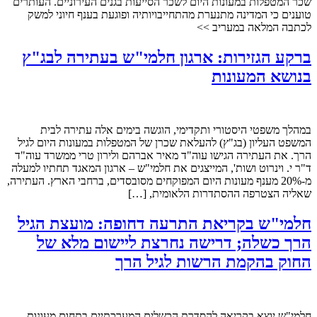
שכר המטפלות במעונות היום לשכר הסייעות בגנים העירוניים. העותרים
טוענים כי המדינה מתנערת מהתחייבויותיה ופוגעת בענף חיוני למשק
לכתבה המלאה במעריב >>
ברקע הגזירות: ארגון חלמי"ש בעתירה לבג"ץ
בנושא המעונות
במהלך משפטי היסטורי ותקדימי, הוגשה בימים אלה עתירה לבית
המשפט העליון (בג"ץ) להעלאת שכרן של המטפלות במעונות היום לגיל
הרך. את העתירה הגישו עוה"ד מאיר אברהם ולירון טרי ממשרד עוה"ד
ד"ר י. וינרוט ושות', המייצגים את חלמי"ש – ארגון המאגד תחתיו למעלה
מ-20% מענף מעונות היום המפוקחים מסובסדים, ברחבי הארץ. העתירה,
שאליה הצטרפה ההסתדרות הלאומית, […]
חלמי"ש בקריאת התרעה דחופה: מועצת הגיל
הרך כשלה; דרישה נחרצת ליישום מלא של
החוק בהקמת הרשות לגיל הרך
חלמי"ש יוצא בקריאה להסדרת הכשלים המערכתיים בתחום מעונות