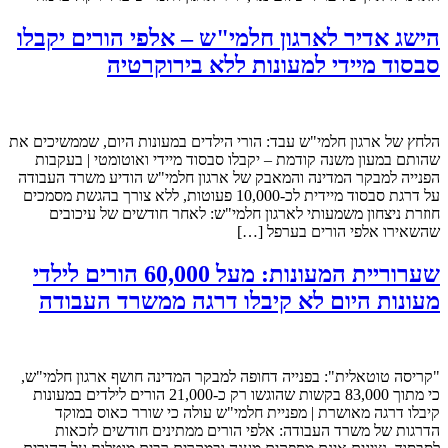
הישג אדיר לארגון חלמי"ש – אלפי הורים יקבלו
סבסוד מיידי למעונות ללא בירוקרטיה
הלחץ של ארגון חלמי"ש עבד: הורי הילדים במעונות היום, שממשיכים את
שהותם במעון משנה קודמת – יקבלו סבסוד מיידי ואוטומטי | בעקבות
הפנייה למבקר המדינה והמאבק של ארגון חלמי"ש הודיע משרד העבודה
על דרגת סבסוד מיידית לכ-10,000 פעוטות, ללא צורך בהגשת מסמכים
חוזרת ניצחון משמעותי לארגון חלמי"ש: לאחר חודשים של עיכובים
שהשאירו אלפי הורים בערפל […]
שערוריית המעונות: מעל 60,000 הורים לילדי
מעונות היום לא קיבלו דרגה ממשרד העבודה
"קריסה טוטאלית": בפנייה דחופה למבקר המדינה חושף ארגון חלמי"ש,
כי מתוך 83,000 בקשות שהוגשו רק כ-21,000 הורים לילדים במעונות
קיבלו דרגה מאושרת | מפניית חלמי"ש עולה כי שורר כאוס במוקד
הדרגות של משרד העבודה: אלפי הורים ממתינים חודשים לזכאות