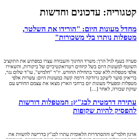
קטגוריה:
עדכונים וחדשות
מחדל מעונות היום: "הורידו את השלטר,
מטפלות נותרו בלי משכורות"
סערה בענף לגיל הרך: משרד החינוך והעבודה עצרו במפתיע את התקציב
השוטף למעונות היום בשל קיזוזים רטרואקטיביים של ביקורות, והשאירו
אלפי מטפלות ללא שכר בתחילת החודש. יו"ר "חלמיש", עו"ד שלום נגר,
בריאיון סוער ליעקב גרודקה דרמה קשה במעונות היום: עשרות אלפי
מטפלות ומפעילי מעונות יום ברחבי הארץ מצאו את עצמם החודש עם
שוקת שבורה, לאחר […]
עתירה דרמטית לבג"ץ: המטפלות דורשות
להפסיק להיות שקופות
ארגון חלמי"ש וההסתדרות הלאומית עתרו לבג"ץ בדרישה להשוות את