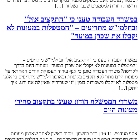
לסבסוד, נציגים אינם מספקים מענה ובמקרים רבים מוטלות על ההורים
דרישות חוזרות למסמכים שכבר נשלחו | […]
במשרד העבודה טענו כי "התקציב אזל"
ובחלמי"ש מתריעים – "המטפלות במעונות לא
יקבלו את שכרן במועד"
במשרד העבודה טענו כי "התקציב אזל" ובחלמי"ש מתריעים –
"המטפלות במעונות לא יקבלו את שכרן במועד" מעונות היום בדרך
לקריסה? משרד העבודה טוען כי אגף עידוד תעסוקת הורים האחראי על
מעונות היום נותר ללא תקציב בקופתו, ובארגון חלמי"ש מתריעים כי אלפי
מטפלות לא יקבלו משכורות בזמן | "זו שערוריה שאין לה אח ורע. איך
ייתכן […]
משרדי הממשלה הודו: טעינו בתקצוב מחירי
מעונות היום
אסף מגידו16.11.25 | כ"ב בחשוון | מקור ראשון לאחר שארגון מעונות
היום הפרטיים חשף שתי טעויות ממשלתיות – שגיאת הקלדה בתעריפים