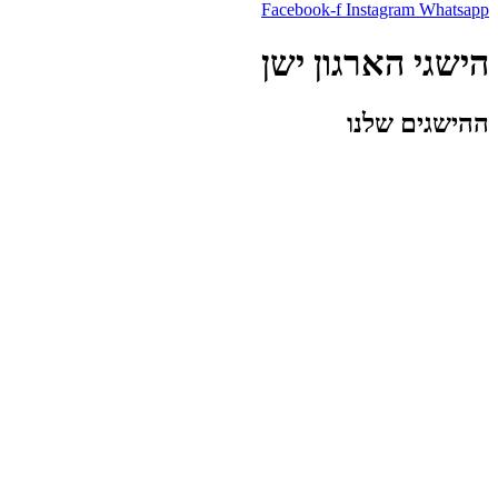
Facebook-f
Instagram
Whatsapp
הישגי הארגון ישן
ההישגים שלנו
בג"ץ ליברמן
Find all the tools you’ll need to create advanced websites in one
place. Stop waisting time searching for solutions.
’ll need to create advanced websites in one place. Stop waisting time
searching for solutions.
וועדת הסל
We strive to innovate when it comes to functionality. Our mission is
to be the best, come and join the ride.
דחיית הליכי רישוי
Add more power to Elementor using our creative elements and