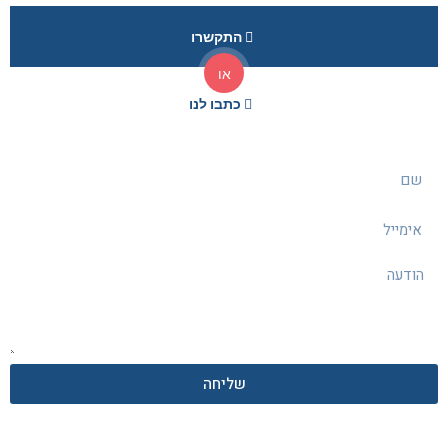
התקשרו
או
כתבו לנו
שליחה